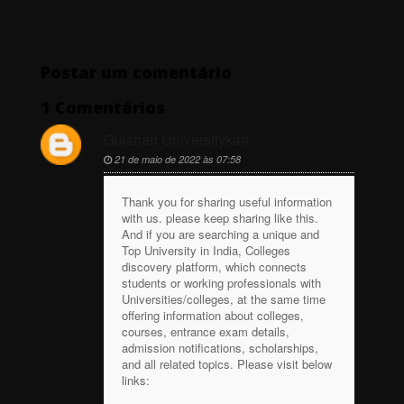
Postar um comentário
1 Comentários
Gulshan Universitykart
21 de maio de 2022 às 07:58
Thank you for sharing useful information
with us. please keep sharing like this.
And if you are searching a unique and
Top University in India, Colleges
discovery platform, which connects
students or working professionals with
Universities/colleges, at the same time
offering information about colleges,
courses, entrance exam details,
admission notifications, scholarships,
and all related topics. Please visit below
links: